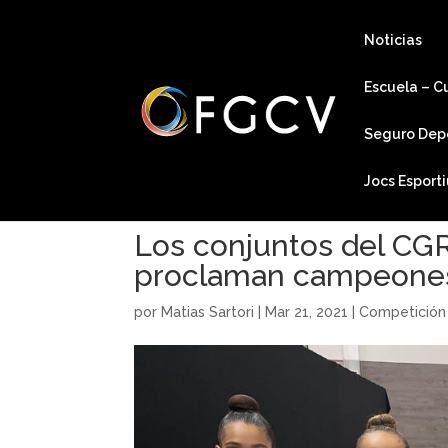
Noticias
Escuela – C
Seguro Dep
Jocs Esport
Los conjuntos del CGR 
proclaman campeones
por
Matias Sartori
|
Mar 21, 2021
|
Competición