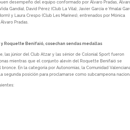
 buen desempeño del equipo conformado por Álvaro Pradas, Álvar
Vida Gandía), David Pérez (Club La Vila), Javier García e Ymalai Gar
dorm) y Laura Crespo (Club Les Marines), entrenados por Mónica
 Álvaro Pradas.
r y Roquette Benifaió, cosechan sendas medallas
e, las júnior del Club Atzar y las sénior de Colonial Sport fueron
as mientras que el conjunto alevín del Roquette Benifaió se
l bronce. En la categoría por Autonomías, la Comunidad Valencian
n la segunda posición para proclamarse como subcampeona naciona
uientes: