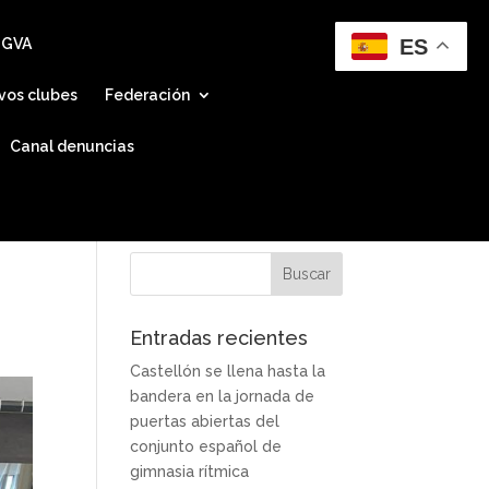
ES
 GVA
vos clubes
Federación
Canal denuncias
Entradas recientes
Castellón se llena hasta la
bandera en la jornada de
puertas abiertas del
conjunto español de
gimnasia rítmica