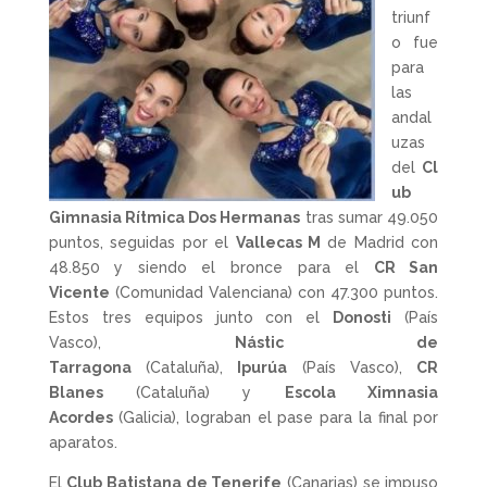
triunf
o fue
para
las
andal
uzas
del
Cl
ub
Gimnasia Rítmica Dos Hermanas
tras sumar 49.050
puntos, seguidas por el
Vallecas M
de Madrid con
48.850 y siendo el bronce para el
CR San
Vicente
(Comunidad Valenciana) con 47.300 puntos.
Estos tres equipos junto con el
Donosti
(País
Vasco),
Nástic de
Tarragona
(Cataluña),
Ipurúa
(País Vasco),
CR
Blanes
(Cataluña) y
Escola Ximnasia
Acordes
(Galicia), lograban el pase para la final por
aparatos.
El
Club Batistana de Tenerife
(Canarias) se impuso