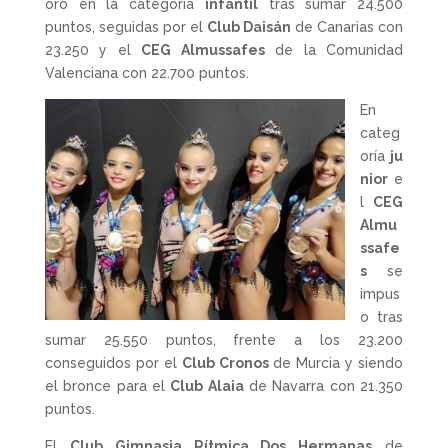
oro en la categoría
infantil
tras sumar 24.500
puntos, seguidas por el
Club Daisán
de Canarias con
23.250 y el
CEG Almussafes
de la Comunidad
Valenciana con 22.700 puntos.
En
categ
oría
ju
nior
e
l
CEG
Almu
ssafe
s
se
impus
o tras
sumar 25.550 puntos, frente a los 23.200
conseguidos por el
Club Cronos
de Murcia y siendo
el bronce para el
Club Alaia
de Navarra con 21.350
puntos.
El
Club Gimnasia Rítmica Dos Hermanas
de