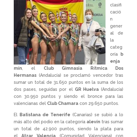
clasifi
cació
n
gener
al de
la
categ
oría
b
enja
mín
, el
Club Gimnasia Rítmica Dos
Hermanas
(Andalucía) se proclamó vencedor tras
sumar un total de 31.650 puntos en la suma de los
dos pases, seguidas por el
GR Huelva
(Andalucía)
con 30.950 puntos y siendo el bronce para las
valencianas del
Club Chamara
con 29.650 puntos.
El
Batistana de Tenerife
(Canarias) se subió a lo
más alto del podio en la categoría
alevín
tras sumar
un total de 42.900 puntos, siendo la plata para
el
Atzar Valencia
(Comunidad Valenciana) con