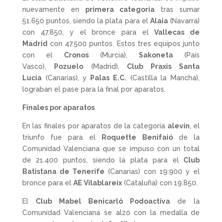
nuevamente en
primera categoría
tras sumar
51.650 puntos, siendo la plata para el
Alaia
(Navarra)
con 47.850, y el bronce para el
Vallecas de
Madrid
con 47.500 puntos. Estos tres equipos junto
con el
Cronos
(Murcia),
Sakoneta
(País
Vasco),
Pozuelo
(Madrid),
Club Praxis Santa
Lucía
(Canarias), y
Palas E.C.
(Castilla la Mancha),
lograban el pase para la final por aparatos.
Finales por aparatos
En las finales por aparatos de la categoría
alevín
, el
triunfo fue para el
Roquette Benifaió
de la
Comunidad Valenciana que se impuso con un total
de 21.400 puntos, siendo la plata para el
Club
Batistana de Tenerife
(Canarias) con 19.900 y el
bronce para el
AE Vilablareix
(Cataluña) con 19.850.
El
Club Mabel Benicarló Podoactiva
de la
Comunidad Valenciana se alzó con la medalla de