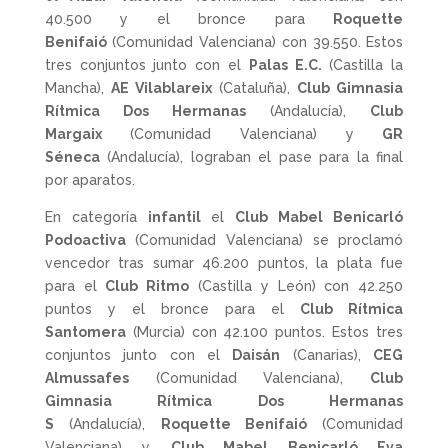
40.500 y el bronce para
Roquette
Benifaió
(Comunidad Valenciana) con 39.550. Estos
tres conjuntos junto con el
Palas E.C.
(Castilla la
Mancha),
AE Vilablareix
(Cataluña),
Club Gimnasia
Rítmica Dos Hermanas
(Andalucía),
Club
Margaix
(Comunidad Valenciana) y
GR
Séneca
(Andalucía), lograban el pase para la final
por aparatos.
En categoría
infantil
el
Club Mabel Benicarló
Podoactiva
(Comunidad Valenciana) se proclamó
vencedor tras sumar 46.200 puntos, la plata fue
para el
Club Ritmo
(Castilla y León) con 42.250
puntos y el bronce para el
Club Rítmica
Santomera
(Murcia) con 42.100 puntos. Estos tres
conjuntos junto con el
Daisán
(Canarias),
CEG
Almussafes
(Comunidad Valenciana),
Club
Gimnasia Rítmica Dos Hermanas
S
(Andalucía),
Roquette Benifaió
(Comunidad
Valenciana) y
Club Mabel Benicarló Eva