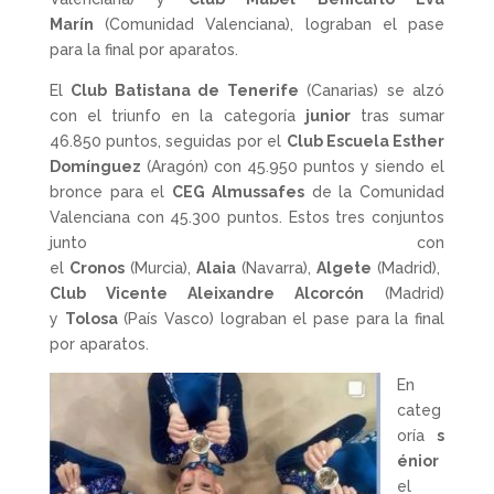
Marín
(Comunidad Valenciana), lograban el pase
para la final por aparatos.
El
Club Batistana de Tenerife
(Canarias) se alzó
con el triunfo en la categoría
junior
tras sumar
46.850 puntos, seguidas por el
Club Escuela Esther
Domínguez
(Aragón) con 45.950 puntos y siendo el
bronce para el
CEG Almussafes
de la Comunidad
Valenciana con 45.300 puntos. Estos tres conjuntos
junto con
el
Cronos
(Murcia),
Alaia
(Navarra),
Algete
(Madrid),
Club Vicente Aleixandre Alcorcón
(Madrid)
y
Tolosa
(País Vasco) lograban el pase para la final
por aparatos.
En
categ
oría
s
énior
el