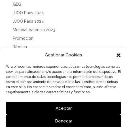
GEG
JJOO París 2024
JJOO París 2024
Mundial Valencia 2023
Promoción
Rítmica
Gestionar Cookies
Sin categoría
Solidaridad
Para ofrecer las mejores experiencias, utilizamos tecnologías como las
cookies para almacenar y/o acceder a la información del dispositivo. El
Tecnificación
consentimiento de estas tecnologías nos permitirá procesar datos
Uncategorized
como el comportamiento de navegación o las identificaciones únicas
en este sitio. No consentir o retirar el consentimiento, puede afectar
negativamente a ciertas características y funciones.
Aceptar
Aviso Legal
Política de Privacidad
Política de cookies
Denegar