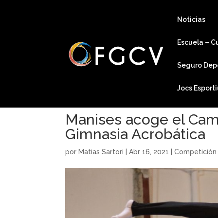
Noticias
Escuela – C
Seguro Dep
Jocs Esport
Manises acoge el Ca
Gimnasia Acrobática
por
Matias Sartori
|
Abr 16, 2021
|
Competición