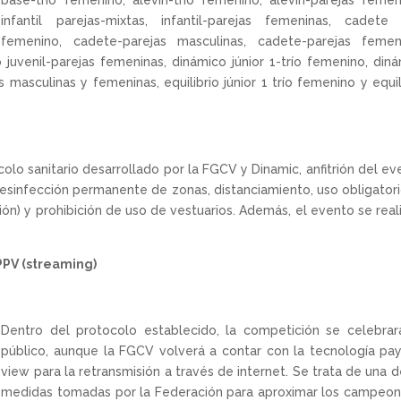
base-trío femenino, alevín-trío femenino, alevín-parejas femen
infantil parejas-mixtas, infantil-parejas femeninas, cadete 
femenino, cadete-parejas masculinas, cadete-parejas femeni
 juvenil-parejas femeninas, dinámico júnior 1-trío femenino, din
as masculinas y femeninas, equilibrio júnior 1 trío femenino y equil
olo sanitario desarrollado por la FGCV y Dinamic, anfitrión del ev
desinfección permanente de zonas, distanciamiento, uso obligator
n) y prohibición de uso de vestuarios. Además, el evento se real
PV (streaming)
Dentro del protocolo establecido, la competición se celebrar
público, aunque la FGCV volverá a contar con la tecnología pa
view para la retransmisión a través de internet. Se trata de una d
medidas tomadas por la Federación para aproximar los campeo