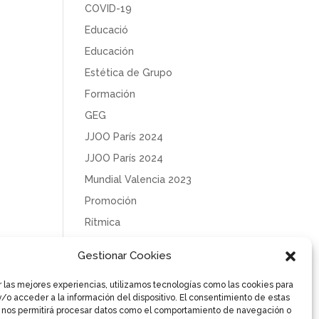
COVID-19
Educació
Educación
Estética de Grupo
Formación
GEG
JJOO París 2024
JJOO París 2024
Mundial Valencia 2023
Promoción
Rítmica
Sin categoría
Gestionar Cookies
Solidaridad
r las mejores experiencias, utilizamos tecnologías como las cookies para
Tecnificación
/o acceder a la información del dispositivo. El consentimiento de estas
Uncategorized
 nos permitirá procesar datos como el comportamiento de navegación o