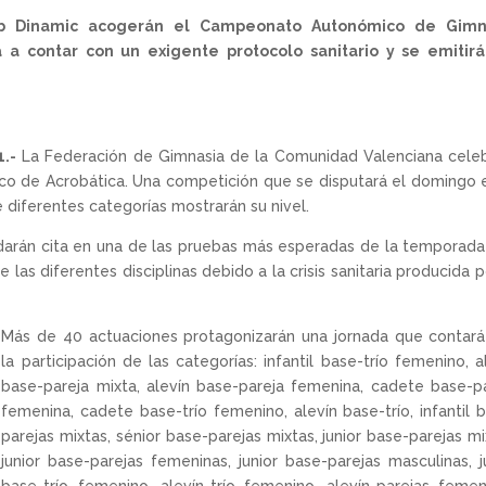
lub Dinamic acogerán el Campeonato Autonómico de Gimn
á a contar con un exigente protocolo sanitario y se emitirá
.-
La Federación de Gimnasia de la Comunidad Valenciana cele
o de Acrobática. Una competición que se disputará el domingo 
diferentes categorías mostrarán su nivel.
 darán cita en una de las pruebas más esperadas de la temporada
las diferentes disciplinas debido a la crisis sanitaria producida p
Más de 40 actuaciones protagonizarán una jornada que contar
la participación de las categorías: infantil base-trío femenino, a
base-pareja mixta, alevín base-pareja femenina, cadete base-p
femenina, cadete base-trío femenino, alevín base-trío, infantil 
parejas mixtas, sénior base-parejas mixtas, junior base-parejas mi
junior base-parejas femeninas, junior base-parejas masculinas, j