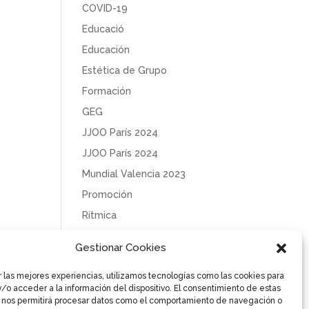
COVID-19
Educació
Educación
Estética de Grupo
Formación
GEG
JJOO París 2024
JJOO París 2024
Mundial Valencia 2023
Promoción
Rítmica
Sin categoría
Gestionar Cookies
Solidaridad
r las mejores experiencias, utilizamos tecnologías como las cookies para
Tecnificación
/o acceder a la información del dispositivo. El consentimiento de estas
Uncategorized
 nos permitirá procesar datos como el comportamiento de navegación o