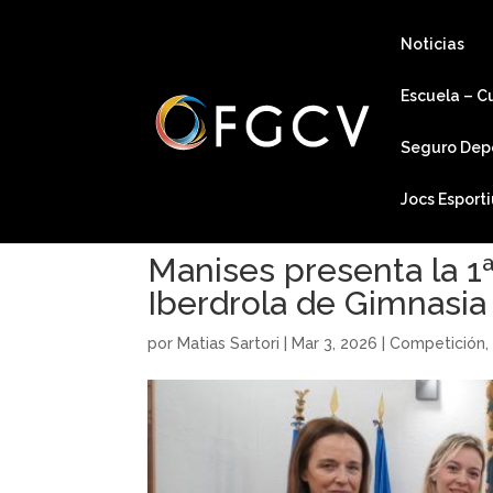
Noticias
Escuela – C
Seguro Dep
Jocs Esport
Manises presenta la 1ª
Iberdrola de Gimnasia
por
Matias Sartori
|
Mar 3, 2026
|
Competición