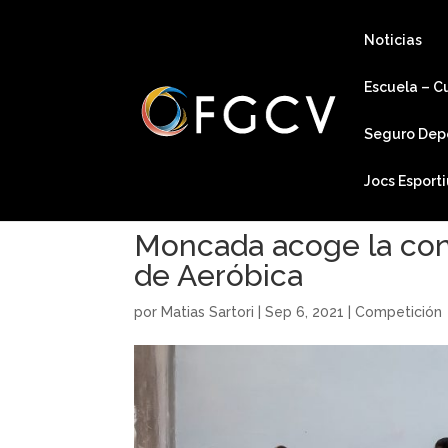
Noticias
Escuela – C
Seguro Dep
Jocs Esport
Moncada acoge la con
de Aeróbica
por
Matias Sartori
|
Sep 6, 2021
|
Competición