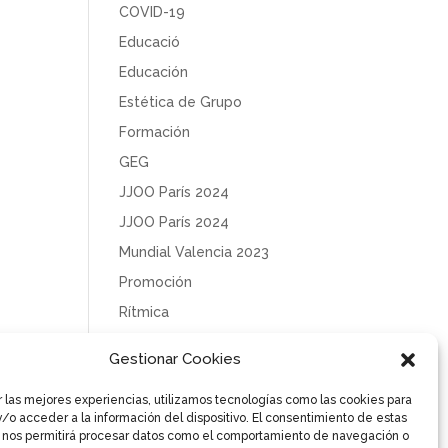
COVID-19
Educació
Educación
Estética de Grupo
Formación
GEG
JJOO París 2024
JJOO París 2024
Mundial Valencia 2023
Promoción
Rítmica
Sin categoría
Gestionar Cookies
Solidaridad
r las mejores experiencias, utilizamos tecnologías como las cookies para
Tecnificación
/o acceder a la información del dispositivo. El consentimiento de estas
Uncategorized
 nos permitirá procesar datos como el comportamiento de navegación o