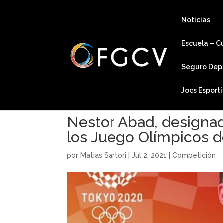
Noticias
Escuela – C
Seguro Dep
Jocs Esport
Nestor Abad, designad
los Juego Olímpicos d
por
Matias Sartori
|
Jul 2, 2021
|
Competición