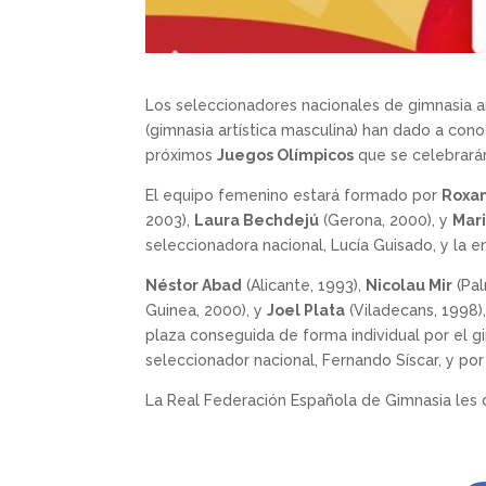
Los seleccionadores nacionales de gimnasia art
(gimnasia artística masculina) han dado a con
próximos
Juegos Olímpicos
que se celebrarán
El equipo femenino estará formado por
Roxa
2003),
Laura Bechdejú
(Gerona, 2000), y
Mar
seleccionadora nacional, Lucía Guisado, y la 
Néstor Abad
(Alicante, 1993),
Nicolau Mir
(Pal
Guinea, 2000), y
Joel Plata
(Viladecans, 1998)
plaza conseguida de forma individual por el 
seleccionador nacional, Fernando Síscar, y po
La Real Federación Española de Gimnasia les 