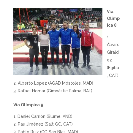
Vía
Olímp
ica 8
Álvaro
Giráld
ez
(Egiba
, CAT)
Alberto López (AGAD Móstoles, MAD)
Rafael Homar (Gimnàstic Palma, BAL)
Vía Olímpica 9
Daniel Carrión (Blume, AND)
Pau Jiménez (Salt GC, CAT)
Pablo Ruiz (CG San Blas, MAD)