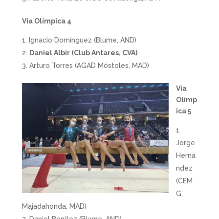
Vía Olímpica 4
Ignacio Domínguez (Blume, AND)
Daniel Albir (Club Antares, CVA)
Arturo Torres (AGAD Móstoles, MAD)
Vía
Olímp
ica 5
Jorge
Herná
ndez
(CEM
G
Majadahonda, MAD)
Daniel Benítez (Blume, AND)