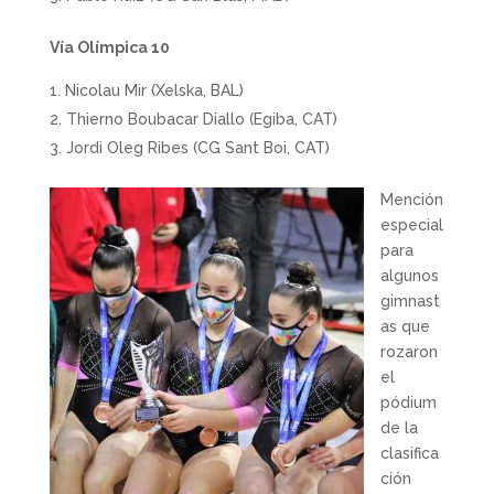
Vía Olímpica 10
Nicolau Mir (Xelska, BAL)
Thierno Boubacar Diallo (Egiba, CAT)
Jordi Oleg Ribes (CG Sant Boi, CAT)
Mención
especial
para
algunos
gimnast
as que
rozaron
el
pódium
de la
clasifica
ción