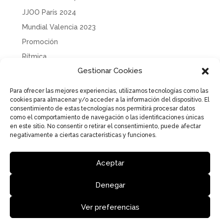
JJOO París 2024
Mundial Valencia 2023
Promoción
Rítmica
Gestionar Cookies
Sin categoría
Solidaridad
Para ofrecer las mejores experiencias, utilizamos tecnologías como las
cookies para almacenar y/o acceder a la información del dispositivo. El
Tecnificación
consentimiento de estas tecnologías nos permitirá procesar datos
Uncategorized
como el comportamiento de navegación o las identificaciones únicas
en este sitio. No consentir o retirar el consentimiento, puede afectar
negativamente a ciertas características y funciones.
Aceptar
Aviso Legal
Política de Privacidad
Política de cookies
Denegar
Ver preferencias
Federació de Gimnàstica de la Comunitat Valenciana | Diseño