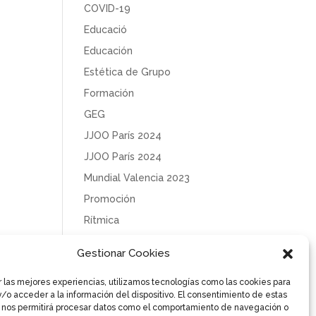
COVID-19
Educació
Educación
Estética de Grupo
Formación
GEG
JJOO París 2024
JJOO París 2024
Mundial Valencia 2023
Promoción
Rítmica
Sin categoría
Gestionar Cookies
Solidaridad
r las mejores experiencias, utilizamos tecnologías como las cookies para
Tecnificación
/o acceder a la información del dispositivo. El consentimiento de estas
Uncategorized
 nos permitirá procesar datos como el comportamiento de navegación o