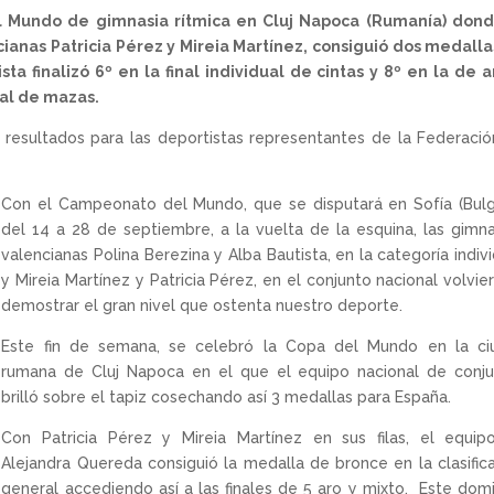
l Mundo de gimnasia rítmica en Cluj Napoca (Rumanía) dond
cianas Patricia Pérez y Mireia Martínez, consiguió dos medall
a finalizó 6º en la final individual de cintas y 8º en la de a
nal de mazas.
 resultados para las deportistas representantes de la Federaci
Con el Campeonato del Mundo, que se disputará en Sofía (Bulg
del 14 a 28 de septiembre, a la vuelta de la esquina, las gimn
valencianas Polina Berezina y Alba Bautista, en la categoría indivi
y Mireia Martínez y Patricia Pérez, en el conjunto nacional volvie
demostrar el gran nivel que ostenta nuestro deporte.
Este fin de semana, se celebró la Copa del Mundo en la ci
rumana de Cluj Napoca en el que el equipo nacional de conju
brilló sobre el tapiz cosechando así 3 medallas para España.
Con Patricia Pérez y Mireia Martínez en sus filas, el equip
Alejandra Quereda consiguió la medalla de bronce en la clasific
general accediendo así a las finales de 5 aro y mixto. Este dom