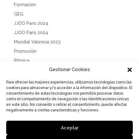
Formación
GEG
JJOO París 2024
JJOO París 2024
Mundial Valencia 2023
Promoción
Rítmica
Gestionar Cookies
Sin categoría
Solidaridad
Para ofrecer las mejores experiencias, utilizamos tecnologías como las
cookies para almacenar y/o acceder a la información del dispositivo. El
Tecnificación
consentimiento de estas tecnologías nos permitirá procesar datos
Uncategorized
como el comportamiento de navegación o las identificaciones únicas
en este sitio. No consentir o retirar el consentimiento, puede afectar
negativamente a ciertas características y funciones.
Aceptar
Aviso Legal
Política de Privacidad
Política de cookies