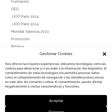
Formación
GEG
JJOO París 2024
JJOO París 2024
Mundial Valencia 2023
Promoción
Rítmica
Gestionar Cookies
Sin categoría
Solidaridad
Para ofrecer las mejores experiencias, utilizamos tecnologías como las
cookies para almacenar y/o acceder a la información del dispositivo. El
Tecnificación
consentimiento de estas tecnologías nos permitirá procesar datos
Uncategorized
como el comportamiento de navegación o las identificaciones únicas
en este sitio. No consentir o retirar el consentimiento, puede afectar
negativamente a ciertas características y funciones.
Aceptar
Aviso Legal
Política de Privacidad
Política de cookies
Denegar