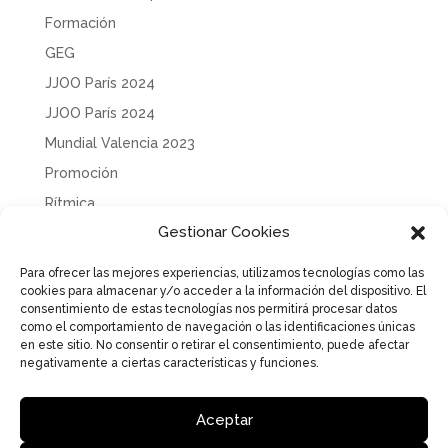
Formación
GEG
JJOO París 2024
JJOO París 2024
Mundial Valencia 2023
Promoción
Rítmica
Gestionar Cookies
Sin categoría
Solidaridad
Para ofrecer las mejores experiencias, utilizamos tecnologías como las
cookies para almacenar y/o acceder a la información del dispositivo. El
Tecnificación
consentimiento de estas tecnologías nos permitirá procesar datos
Uncategorized
como el comportamiento de navegación o las identificaciones únicas
en este sitio. No consentir o retirar el consentimiento, puede afectar
negativamente a ciertas características y funciones.
Aceptar
Aviso Legal
Política de Privacidad
Política de cookies