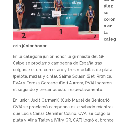
ález
se
coron
a en
la
categ
oría júnior honor
En la categoría júnior honor, la gimnasta del GR
Calpe se proclamó campeona de España tras
colgarse el oro con el aro y tres medallas de plata
(pelota, mazas y cinta). Salma Solaun (Beti Rítmica,
PVA) y Teresa Gorospe (Beti Aurrera, PVA) lograron
el segundo y tercer puesto, respectivamente.
En júnior, Judit Carmaniú (Club Mabel de Benicarló,
CVA) se proclamó campeona este sábado mientras
que Lucía Cañas (Jennifer Colino, CVA) se colgó la
plata y Alina Tarleva (Vitry GR, CAT) logró el bronce.