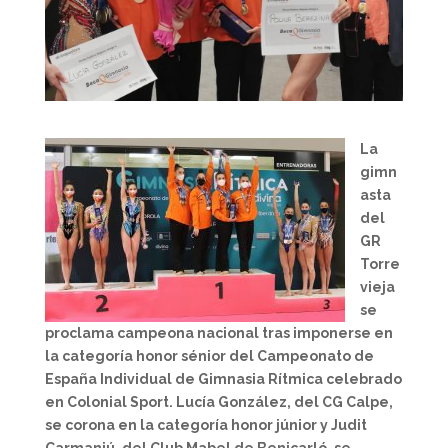
La
gimn
asta
del
GR
Torre
vieja
se
proclama campeona nacional tras imponerse en
la categoría honor sénior del Campeonato de
España Individual de Gimnasia Rítmica celebrado
en Colonial Sport. Lucía González, del CG Calpe,
se corona en la categoría honor júnior y Judit
Carmaniú, del Club Mabel de Benicarló, se