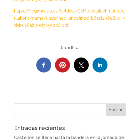
https://rfegimnasia.es/getdata/Getfilenoattachmentreg
ulations/name/undefined_undefined_b61ef296e85d43
d5b056ab90d325c0c6.pdf
Share this…
Entradas recientes
Castellón se llena hasta la bandera en la jornada de