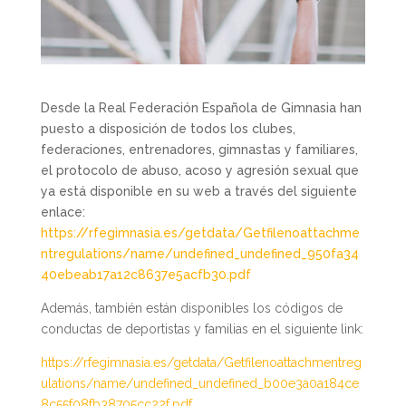
Desde la Real Federación Española de Gimnasia han
puesto a disposición de todos los clubes,
federaciones, entrenadores, gimnastas y familiares,
el protocolo de abuso, acoso y agresión sexual que
ya está disponible en su web a través del siguiente
enlace:
https://rfegimnasia.es/getdata/Getfilenoattachme
ntregulations/name/undefined_undefined_950fa34
40ebeab17a12c8637e5acfb30.pdf
Además, también están disponibles los códigos de
conductas de deportistas y familias en el siguiente link:
https://rfegimnasia.es/getdata/Getfilenoattachmentreg
ulations/name/undefined_undefined_b00e3a0a184ce
8c55f08fb38705cc22f.pdf