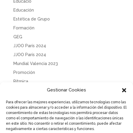
Educació
Educación
Estética de Grupo
Formación
GEG
JJOO París 2024
JJOO París 2024
Mundial Valencia 2023
Promoción
Rítmica
Gestionar Cookies
Sin categoría
Solidaridad
Para ofrecer las mejores experiencias, utilizamos tecnologías como las
cookies para almacenar y/o acceder a la información del dispositivo. El
Tecnificación
consentimiento de estas tecnologías nos permitirá procesar datos
Uncategorized
como el comportamiento de navegación o las identificaciones únicas
en este sitio. No consentir o retirar el consentimiento, puede afectar
negativamente a ciertas características y funciones.