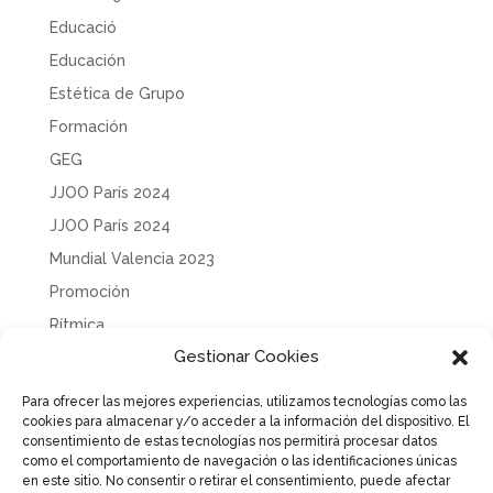
Educació
Educación
Estética de Grupo
Formación
GEG
JJOO París 2024
JJOO París 2024
Mundial Valencia 2023
Promoción
Rítmica
Gestionar Cookies
Sin categoría
Solidaridad
Para ofrecer las mejores experiencias, utilizamos tecnologías como las
cookies para almacenar y/o acceder a la información del dispositivo. El
Tecnificación
consentimiento de estas tecnologías nos permitirá procesar datos
Uncategorized
como el comportamiento de navegación o las identificaciones únicas
en este sitio. No consentir o retirar el consentimiento, puede afectar