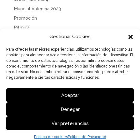
Mundial Valencia 2023
Promoción
Rítmica
Gestionar Cookies
Sin categoría
Solidaridad
Para ofrecer las mejores experiencias, utilizamos tecnologías como las
cookies para almacenar y/o acceder a la información del dispositivo. El
Tecnificación
consentimiento de estas tecnologías nos permitirá procesar datos
Uncategorized
como el comportamiento de navegación o las identificaciones únicas
en este sitio. No consentir o retirar el consentimiento, puede afectar
negativamente a ciertas características y funciones.
Aceptar
Aviso Legal
Política de Privacidad
Política de cookies
Denegar
Ver preferencias
Federació de Gimnàstica de la Comunitat Valenciana | Diseño
y desarrollo DIGVAL COMUNICACIÓN
Política de cookies
Política de Privacidad