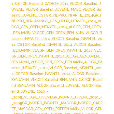
1_CST
GR_BaseInd_CADETE_2011_ALC
GR_BaseInd_J
UVENIL_VLC
GR_BaseInd_JUVENIL_MASC_ALC
GR_Ba
seInd_JUVENIL_CST
GR_INDPRO_INFANTIL_2014
GR_I
NDPRO_BENJAMIN
GR_GEN_OPEN_INFANTIL_2014_VL
C
GR_GEN_OPEN_INFANTIL_2014_ALC
GR_GEN_OPEN
_BENJAMIN_VLC
GR_GEN_OPEN_BENJAMIN_ALC
GR_B
aseInd_INFANTIL_2014_VLC
GR_BaseInd_INFANTIL_20
14_CST
GR_BaseInd_INFANTIL_2014_ALC
GR_BaseInd
_BENJAMIN_VLC
GR_GEN_OPEN_INFANTIL_2014_VLC
GR_GEN_OPEN_INFANTIL_2014_ALC
GR_GEN_OPEN_
BENJAMIN_VLC
GR_GEN_OPEN_BENJAMIN_ALC
GR_Ba
seInd_INFANTIL_2014_VLC
GR_BaseInd_INFANTIL_201
4_CST
GR_BaseInd_INFANTIL_2014_ALC
GR_BaseInd_
BENJAMIN_VLC
GR_BaseInd_BENJAMIN_CST
GR_BaseI
nd_BENJAMIN_ALC
GR_BaseInd_JUVENIL_ALC
GR_Bas
eInd_JUVENIL_2010_-
_2009_VLC
GR_JUVENIL
GR_INDPRO_JUVENIL_2010_-
_2009
GR_INDPRO_INFANTIL_MASC
GR_INDPRO_CADE
TE_MASC
GR_GEN_OPEN_PREBENJAMIN_VLC
GR_GEN