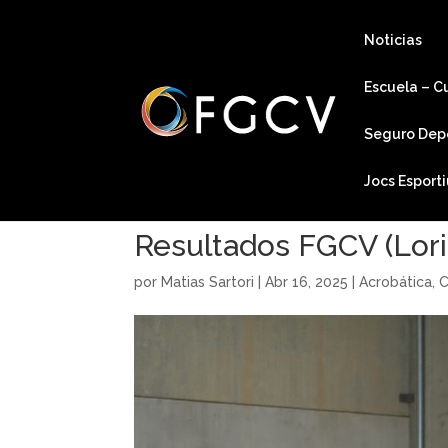
Noticias
Escuela – C
Seguro Dep
Jocs Esport
Resultados FGCV (Lorig
por
Matias Sartori
|
Abr 16, 2025
|
Acrobática
,
C