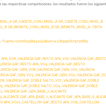
e las respectivas competiciones, los resultados fueron los siguien
NIVEL_A
GR_CADETE_CONJ_NIVEL_A
GR_CADETE_CONJ_NIVEL_B
EL_B
GR_INFANTIL_CONJ_NIVEL_B
GR_INFANTIL_NIVEL_A- CINTA
t/?vanity=100061598934153&set=a.1189990679730885
 APA_VO8_VALENCIA
GAF_RESTO APA_VO7_VALENCIA
GAF_REST
LENCIA
GAF_RESTO APA_VO4_VALENCIA
GAF_RESTO
LENCIA
GAF_GEN_VO8_VALENCIA
GAF_GEN_VO7_VALENCIA
ENCIA
GAF_GEN_VO3_VALENCIA
GAF_GEN_VO2_VALENCIA
GAF_D
O8_VALENCIA
GAF_DOBLE SALTO_VO7_VALENCIA
GAF_DOBLE
5_VALENCIA
GAF_DOBLE SALTO_VO4_VALENCIA
GAF_DOBLE
2_VALENCIA
GAF_GEN_BASE_7_ALICANTE
3_ALICANTE
GAF_APA_BASE_7_ALICANTE
GAF_APA_BASE_6_ALIC
TO APA_VO10_CASTELLON
GAF_RESTO APA_VO8_CASTELLON