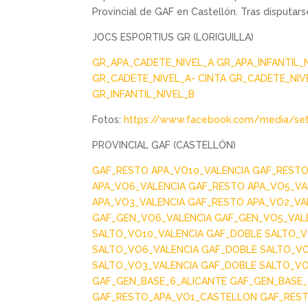
Provincial de GAF en Castellón. Tras disputars
JOCS ESPORTIUS GR (LORIGUILLA)
GR_APA_CADETE_NIVEL_A
GR_APA_INFANTIL_
GR_CADETE_NIVEL_A- CINTA
GR_CADETE_NIV
GR_INFANTIL_NIVEL_B
Fotos:
https://www.facebook.com/media/se
PROVINCIAL GAF (CASTELLÓN)
GAF_RESTO APA_VO10_VALENCIA
GAF_RESTO
APA_VO6_VALENCIA
GAF_RESTO APA_VO5_VA
APA_VO3_VALENCIA
GAF_RESTO APA_VO2_VA
GAF_GEN_VO6_VALENCIA
GAF_GEN_VO5_VAL
SALTO_VO10_VALENCIA
GAF_DOBLE SALTO_V
SALTO_VO6_VALENCIA
GAF_DOBLE SALTO_VO
SALTO_VO3_VALENCIA
GAF_DOBLE SALTO_VO
GAF_GEN_BASE_6_ALICANTE
GAF_GEN_BASE_
GAF_RESTO_APA_VO1_CASTELLON
GAF_RES