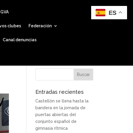
ES
 GVA
vos clubes
Federación
Canal denuncias
Entradas recientes
Castellón se llena hasta la
bandera en la jornada de
puertas abiertas del
conjunto español de
gimnasia rítmica