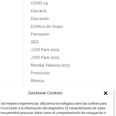
COVID-19
Educació
Educación
Estética de Grupo
Formación
GEG
JJOO París 2024
JJOO París 2024
Mundial Valencia 2023
Promoción
Rítmica
Sin categoría
Gestionar Cookies
Solidaridad
r las mejores experiencias, utilizamos tecnologías como las cookies para
Tecnificación
/o acceder a la información del dispositivo. El consentimiento de estas
Uncategorized
 nos permitirá procesar datos como el comportamiento de navegación o