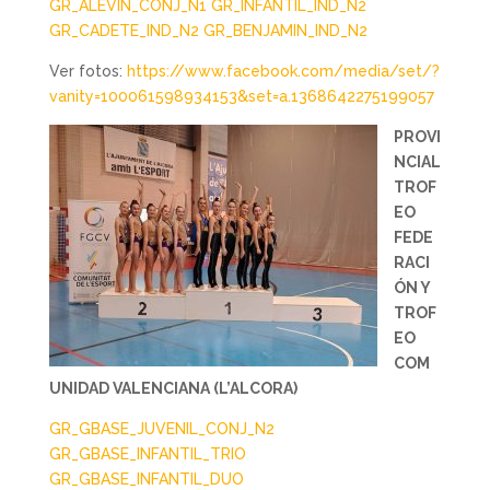
GR_ALEVÍN_CONJ_N1
GR_INFANTIL_IND_N2
GR_CADETE_IND_N2
GR_BENJAMIN_IND_N2
Ver fotos:
https://www.facebook.com/media/set/?
vanity=100061598934153&set=a.1368642275199057
PROVI
NCIAL
TROF
EO
FEDE
RACI
ÓN Y
TROF
EO
COM
UNIDAD VALENCIANA (L’ALCORA)
GR_GBASE_JUVENIL_CONJ_N2
GR_GBASE_INFANTIL_TRIO
GR_GBASE_INFANTIL_DUO