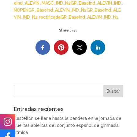
eInd_ALEVIN_MASC_IND_N2
GR_BaseInd_ALEVIN_IND_
NOPEN
GR_BaseInd_ALEVIN_IND_N2
GR_BaseInd_ALE
VIN_IND_N2 rectificada
GR_BaseInd_ALEVIN_IND_N1
Share this…
Entradas recientes
Castellón se llena hasta la bandera en la jornada de
puertas abiertas del conjunto español de gimnasia
rítmica