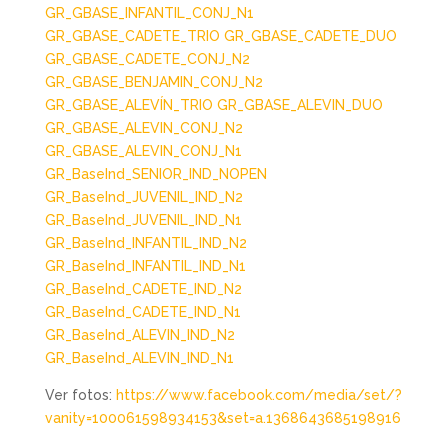
GR_GBASE_INFANTIL_CONJ_N1
GR_GBASE_CADETE_TRIO
GR_GBASE_CADETE_DUO
GR_GBASE_CADETE_CONJ_N2
GR_GBASE_BENJAMIN_CONJ_N2
GR_GBASE_ALEVÍN_TRIO
GR_GBASE_ALEVIN_DUO
GR_GBASE_ALEVIN_CONJ_N2
GR_GBASE_ALEVIN_CONJ_N1
GR_BaseInd_SENIOR_IND_NOPEN
GR_BaseInd_JUVENIL_IND_N2
GR_BaseInd_JUVENIL_IND_N1
GR_BaseInd_INFANTIL_IND_N2
GR_BaseInd_INFANTIL_IND_N1
GR_BaseInd_CADETE_IND_N2
GR_BaseInd_CADETE_IND_N1
GR_BaseInd_ALEVIN_IND_N2
GR_BaseInd_ALEVIN_IND_N1
Ver fotos:
https://www.facebook.com/media/set/?
vanity=100061598934153&set=a.1368643685198916