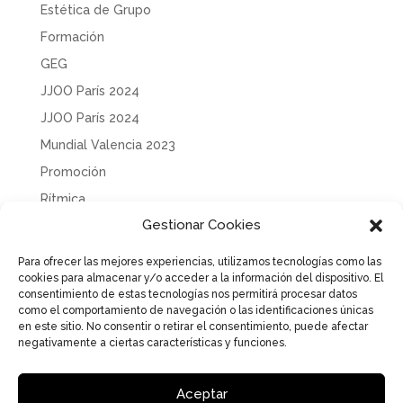
Estética de Grupo
Formación
GEG
JJOO París 2024
JJOO París 2024
Mundial Valencia 2023
Promoción
Rítmica
Gestionar Cookies
Sin categoría
Solidaridad
Para ofrecer las mejores experiencias, utilizamos tecnologías como las
cookies para almacenar y/o acceder a la información del dispositivo. El
Tecnificación
consentimiento de estas tecnologías nos permitirá procesar datos
Uncategorized
como el comportamiento de navegación o las identificaciones únicas
en este sitio. No consentir o retirar el consentimiento, puede afectar
negativamente a ciertas características y funciones.
Aceptar
Aviso Legal
Política de Privacidad