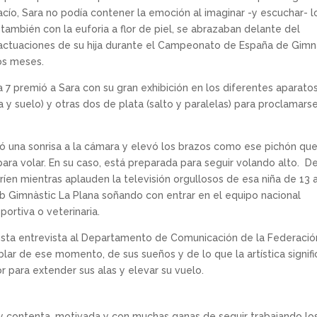
acío, Sara no podía contener la emoción al imaginar -y escuchar- l
también con la euforia a flor de piel, se abrazaban delante del
 actuaciones de su hija durante el Campeonato de España de Gimn
os meses.
a 7 premió a Sara con su gran exhibición en los diferentes aparato
 y suelo) y otras dos de plata (salto y paralelas) para proclamars
ujó una sonrisa a la cámara y elevó los brazos como ese pichón qu
para volar. En su caso, está preparada para seguir volando alto. D
ríen mientras aplauden la televisión orgullosos de esa niña de 13 
 Gimnàstic La Plana soñando con entrar en el equipo nacional
ortiva o veterinaria.
esta entrevista al Departamento de Comunicación de la Federació
ar de ese momento, de sus sueños y de lo que la artística signifi
r para extender sus alas y elevar su vuelo.
y contenta, motivada y con muchas ganas de seguir trabajando lo