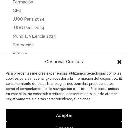
Formación
GEG
JJOO París 2024
JJOO París 2024
Mundial Valencia 2023
Promoción
Rítmica
Gestionar Cookies
Sin categoría
Solidaridad
Para ofrecer las mejores experiencias, utilizamos tecnologías como las
cookies para almacenar y/o acceder a la información del dispositivo. El
Tecnificación
consentimiento de estas tecnologías nos permitirá procesar datos
Uncategorized
como el comportamiento de navegación o las identificaciones únicas
en este sitio. No consentir o retirar el consentimiento, puede afectar
negativamente a ciertas características y funciones.
Aceptar
Aviso Legal
Política de Privacidad
Política de cookies