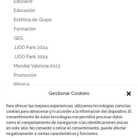
Educació
Educación
Estética de Grupo
Formación
GEG
JJOO París 2024
JJOO París 2024
Mundial Valencia 2023
Promoción
Rítmica
Gestionar Cookies
Sin categoría
Solidaridad
Para ofrecer las mejores experiencias, utilizamos tecnologías como las
cookies para almacenar y/o acceder a la información del dispositivo. El
Tecnificación
consentimiento de estas tecnologías nos permitirá procesar datos
Uncategorized
como el comportamiento de navegación o las identificaciones únicas
en este sitio. No consentir o retirar el consentimiento, puede afectar
negativamente a ciertas características y funciones.