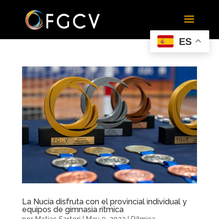
ES
La Nucía disfruta con el provincial individual y
equipos de gimnasia rítmica
por
Matias Sartori
|
May 9, 2023
|
Rítmica