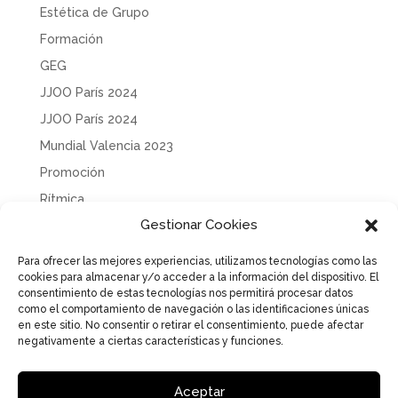
Estética de Grupo
Formación
GEG
JJOO París 2024
JJOO París 2024
Mundial Valencia 2023
Promoción
Rítmica
Gestionar Cookies
Sin categoría
Solidaridad
Para ofrecer las mejores experiencias, utilizamos tecnologías como las
cookies para almacenar y/o acceder a la información del dispositivo. El
Tecnificación
consentimiento de estas tecnologías nos permitirá procesar datos
Uncategorized
como el comportamiento de navegación o las identificaciones únicas
en este sitio. No consentir o retirar el consentimiento, puede afectar
negativamente a ciertas características y funciones.
Aceptar
Aviso Legal
Política de Privacidad